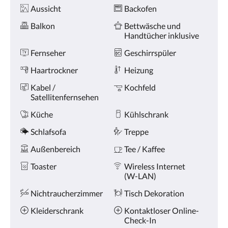
oder
Ausstattung
Aussicht
Backofen
Weiter,
um
Balkon
Bettwäsche und
sich
Handtücher inklusive
die
Bilder
Fernseher
Geschirrspüler
anzusehen.
Haartrockner
Heizung
Kabel /
Kochfeld
Satellitenfernsehen
Küche
Kühlschrank
Schlafsofa
Treppe
Außenbereich
Tee / Kaffee
Toaster
Wireless Internet
(W-LAN)
Nichtraucherzimmer
Tisch Dekoration
Kleiderschrank
Kontaktloser Online-
Check-In